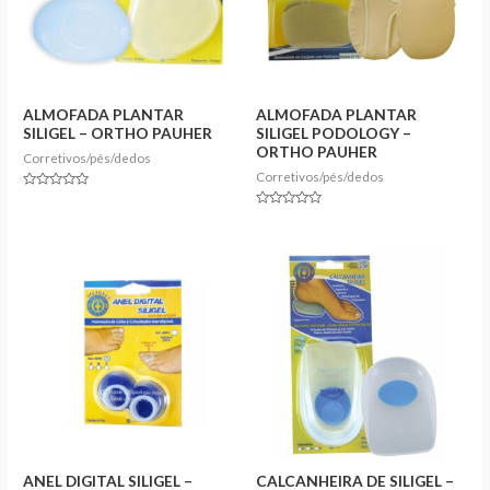
ALMOFADA PLANTAR
ALMOFADA PLANTAR
SILIGEL – ORTHO PAUHER
SILIGEL PODOLOGY –
ORTHO PAUHER
Corretivos/pés/dedos
Corretivos/pés/dedos
Rated
0
Rated
out
0
of
out
5
of
5
ANEL DIGITAL SILIGEL –
CALCANHEIRA DE SILIGEL –