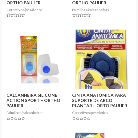
ORTHO PAUHER
ORTHO PAUHER
Corretivos/pés/dedos
Palmilhas/calcanheiras
Rated
Rated
0
0
out
out
of
of
5
5
CALCANHEIRA SILICONE
CINTA ANATÔMICA PARA
ACTION SPORT – ORTHO
SUPORTE DE ARCO
PAUHER
PLANTAR – ORTO PAUHER
Palmilhas/calcanheiras
Corretivos/pés/dedos
Rated
Rated
0
0
out
out
of
of
5
5