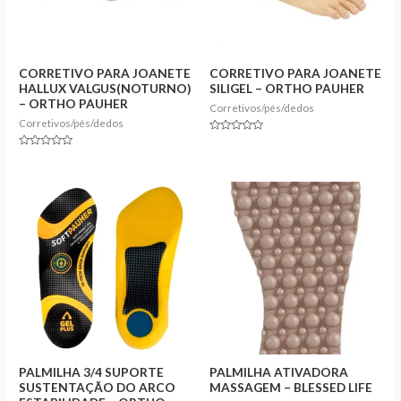
CORRETIVO PARA JOANETE
CORRETIVO PARA JOANETE
HALLUX VALGUS(NOTURNO)
SILIGEL – ORTHO PAUHER
– ORTHO PAUHER
Corretivos/pés/dedos
Corretivos/pés/dedos
Rated
0
Rated
out
0
of
out
5
of
5
PALMILHA 3/4 SUPORTE
PALMILHA ATIVADORA
SUSTENTAÇÃO DO ARCO
MASSAGEM – BLESSED LIFE