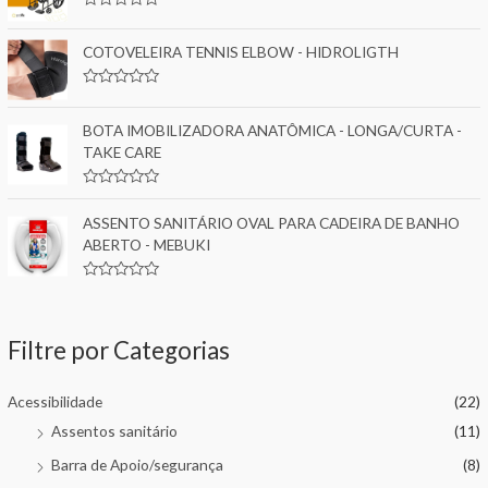
0
:
R
o
a
u
t
COTOVELEIRA TENNIS ELBOW - HIDROLIGTH
t
e
o
d
f
0
5
R
o
a
u
t
BOTA IMOBILIZADORA ANATÔMICA - LONGA/CURTA -
t
e
o
TAKE CARE
d
f
0
5
o
u
R
t
a
ASSENTO SANITÁRIO OVAL PARA CADEIRA DE BANHO
o
t
f
e
ABERTO - MEBUKI
5
d
0
o
R
u
a
t
t
o
e
f
Filtre por Categorias
d
5
0
o
u
Acessibilidade
(22)
t
o
Assentos sanitário
(11)
f
5
Barra de Apoio/segurança
(8)