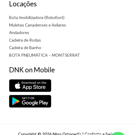
Locações
Bota Imobilizadora (Robofoot)
Muletas Canadenses e Axilares
Andadores
Cadeira de Rodas
Cadeira de Banho
BOTA PNEUMÁTICA – MONTSERRAT
DNK on Mobile
WhatsApp
WhatsApp
Copyright © 2026 Nipo Ortopedia | Conforto e Saúde