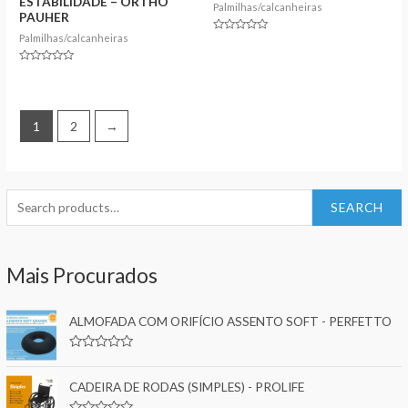
ESTABILIDADE – ORTHO
Palmilhas/calcanheiras
PAUHER
Palmilhas/calcanheiras
Rated
0
out
of
Rated
5
0
out
of
5
1
2
→
S
SEARCH
e
a
Mais Procurados
r
c
ALMOFADA COM ORIFÍCIO ASSENTO SOFT - PERFETTO
h
f
R
a
o
t
CADEIRA DE RODAS (SIMPLES) - PROLIFE
e
r
d