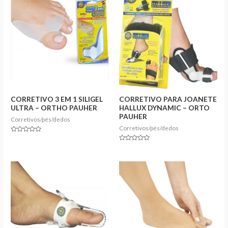
CORRETIVO 3 EM 1 SILIGEL
CORRETIVO PARA JOANETE
ULTRA – ORTHO PAUHER
HALLUX DYNAMIC – ORTO
PAUHER
Corretivos/pés/dedos
Corretivos/pés/dedos
Rated
0
Rated
out
0
of
out
5
of
5