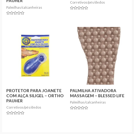
PAUHER
Corretivos/pés/dedos
Palmilhas/calcanheiras
Rated
0
Rated
out
0
of
out
5
of
5
PROTETOR PARA JOANETE
PALMILHA ATIVADORA
COM ALÇA SILIGEL – ORTHO
MASSAGEM – BLESSED LIFE
PAUHER
Palmilhas/calcanheiras
Corretivos/pés/dedos
Rated
0
Rated
out
0
of
out
5
of
5