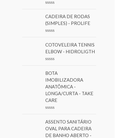
o
R
r
a
CADEIRA DE RODAS
t
:
e
(SIMPLES) - PROLIFE
d
0
o
R
u
a
COTOVELEIRA TENNIS
t
t
o
e
ELBOW - HIDROLIGTH
f
d
5
0
o
R
u
a
BOTA
t
t
o
e
IMOBILIZADORA
f
d
ANATÔMICA -
5
0
LONGA/CURTA - TAKE
o
u
CARE
t
o
f
R
5
a
ASSENTO SANITÁRIO
t
e
OVAL PARA CADEIRA
d
DE BANHO ABERTO -
0