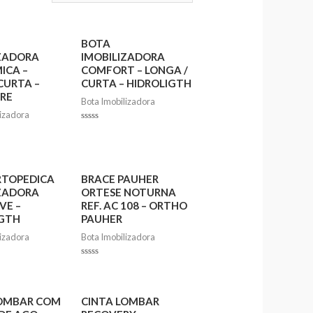
BOTA
IZADORA
IMOBILIZADORA
ICA –
COMFORT – LONGA /
CURTA –
CURTA – HIDROLIGTH
RE
Bota Imobilizadora
lizadora
Rated
0
out
of
5
RTOPEDICA
BRACE PAUHER
IZADORA
ORTESE NOTURNA
VE –
REF. AC 108 – ORTHO
IGTH
PAUHER
lizadora
Bota Imobilizadora
Rated
0
out
of
5
LOMBAR COM
CINTA LOMBAR