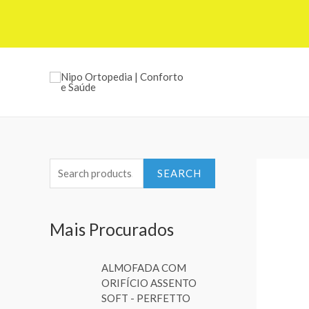
S
SEARCH
e
a
Mais Procurados
r
c
ALMOFADA COM
h
ORIFÍCIO ASSENTO
f
SOFT - PERFETTO