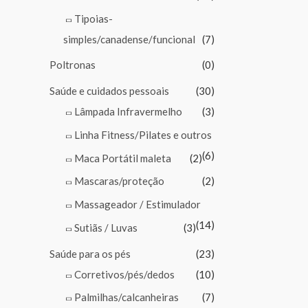
Tipoias-
simples/canadense/funcional
(7)
Poltronas
(0)
Saúde e cuidados pessoais
(30)
Lâmpada Infravermelho
(3)
Linha Fitness/Pilates e outros
(6)
Maca Portátil maleta
(2)
Mascaras/proteção
(2)
Massageador / Estimulador
(14)
Sutiãs / Luvas
(3)
Saúde para os pés
(23)
Corretivos/pés/dedos
(10)
Palmilhas/calcanheiras
(7)