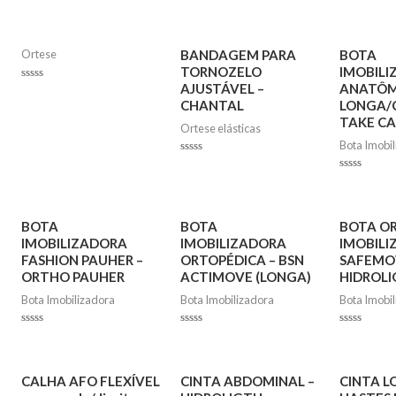
Ortese
BANDAGEM PARA
BOTA
TORNOZELO
IMOBIL
AJUSTÁVEL –
ANATÔM
Rated
0
CHANTAL
LONGA/
out
TAKE CA
of
Ortese elásticas
5
Bota Imobi
Rated
0
Rated
out
0
of
out
5
of
5
BOTA
BOTA
BOTA O
IMOBILIZADORA
IMOBILIZADORA
IMOBIL
FASHION PAUHER –
ORTOPÉDICA – BSN
SAFEMO
ORTHO PAUHER
ACTIMOVE (LONGA)
HIDROL
Bota Imobilizadora
Bota Imobilizadora
Bota Imobi
Rated
Rated
Rated
0
0
0
out
out
out
of
of
of
5
5
5
CALHA AFO FLEXÍVEL
CINTA ABDOMINAL –
CINTA 