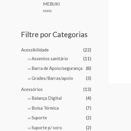
MEBUKI
o
u
t
o
R
f
a
5
t
e
Filtre por Categorias
d
0
o
u
Acessibilidade
(22)
t
o
Assentos sanitário
(11)
f
5
Barra de Apoio/segurança
(8)
Grades/Barras/apoio
(3)
Acessórios
(13)
Balança Digital
(4)
Bolsa Térmica
(7)
Suporte
(2)
Suporte p/ soro
(2)