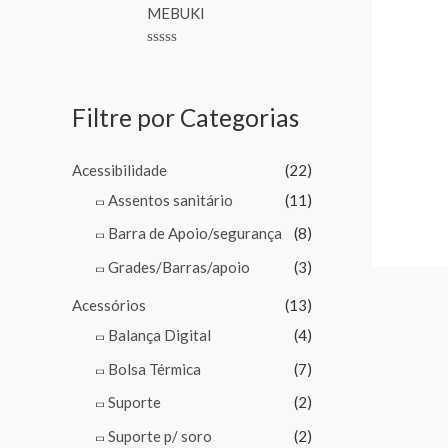
MEBUKI
o
u
t
o
R
f
a
5
t
e
Filtre por Categorias
d
0
o
u
Acessibilidade
(22)
t
o
Assentos sanitário
(11)
f
5
Barra de Apoio/segurança
(8)
Grades/Barras/apoio
(3)
Acessórios
(13)
Balança Digital
(4)
Bolsa Térmica
(7)
Suporte
(2)
Suporte p/ soro
(2)