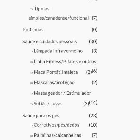
Tipoias-
simples/canadense/funcional
(7)
Poltronas
(0)
Saúde e cuidados pessoais
(30)
Lâmpada Infravermelho
(3)
Linha Fitness/Pilates e outros
(6)
Maca Portátil maleta
(2)
Mascaras/proteção
(2)
Massageador / Estimulador
(14)
Sutiãs / Luvas
(3)
Saúde para os pés
(23)
Corretivos/pés/dedos
(10)
Palmilhas/calcanheiras
(7)