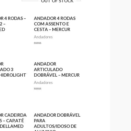
OUT OF STOCK
 4 RODAS –
ANDADOR 4 RODAS
2 –
COM ASSENTO E
ED
CESTA – MERCUR
Andadores
Rated
0
out
of
5
OR
ANDADOR
LADO 3
ARTICULADO
HIDROLIGHT
DOBRÁVEL – MERCUR
Andadores
Rated
0
out
of
5
R CADEIRDA
ANDADOR DOBRÁVEL
5 – CAP.ATÉ
PARA
 DELLAMED
ADULTOS/IDOSO DE