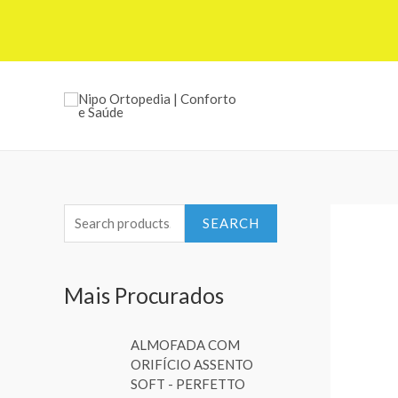
S
SEARCH
e
a
Mais Procurados
r
c
ALMOFADA COM
h
ORIFÍCIO ASSENTO
f
SOFT - PERFETTO