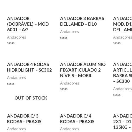
ANDADOR
ANDADOR 3 BARRAS
ANDADOR
(DOBRÁVEL) – MOD
DELLAMED – D10
MOD. D1
6001 – AG
DELLAM
Andadores
Andadores
Andadores
Rated
0
Rated
Rated
out
0
0
of
out
out
5
of
of
5
5
ANDADOR 4 RODAS
ANDADOR ALUMINIO
ANDAD
HIDROLIGHT – SC302
FIX/ARTICULADO 2
ARTICU
NÍVEIS – MOBIL
BARRA S
Andadores
– SC300
Andadores
Andadores
Rated
0
Rated
out
OUT OF STOCK
0
of
Rated
out
5
0
of
out
5
of
5
ANDADOR C/ 3
ANDADOR C/ 4
ANDADO
RODAS – PRAXIS
RODAS – PRAXIS
2X1 – D1
135KG –
Andadores
Andadores