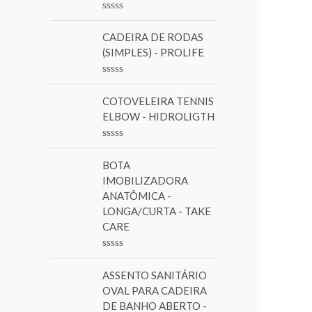
o
R
r
a
CADEIRA DE RODAS
t
:
e
(SIMPLES) - PROLIFE
d
0
o
R
u
a
COTOVELEIRA TENNIS
t
t
o
e
ELBOW - HIDROLIGTH
f
d
5
0
o
R
u
a
BOTA
t
t
o
e
IMOBILIZADORA
f
d
ANATÔMICA -
5
0
LONGA/CURTA - TAKE
o
u
CARE
t
o
f
R
5
a
ASSENTO SANITÁRIO
t
e
OVAL PARA CADEIRA
d
DE BANHO ABERTO -
0