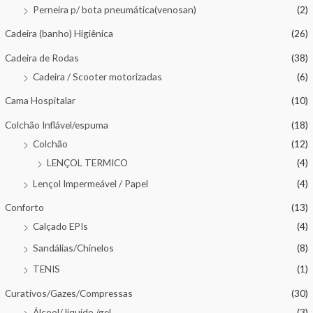
Perneira p/ bota pneumática(venosan)
(2)
Cadeira (banho) Higiênica
(26)
Cadeira de Rodas
(38)
Cadeira / Scooter motorizadas
(6)
Cama Hospitalar
(10)
Colchão Inflável/espuma
(18)
Colchão
(12)
LENÇOL TERMICO
(4)
Lençol Impermeável / Papel
(4)
Conforto
(13)
Calçado EPIs
(4)
Sandálias/Chinelos
(8)
TENIS
(1)
Curativos/Gazes/Compressas
(30)
Álcool/ liquido /gel
(3)