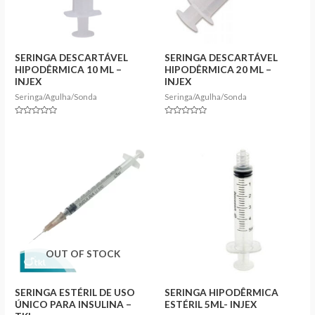
SERINGA DESCARTÁVEL
SERINGA DESCARTÁVEL
HIPODÊRMICA 10 ML –
HIPODÊRMICA 20 ML –
INJEX
INJEX
Seringa/Agulha/Sonda
Seringa/Agulha/Sonda
Rated
Rated
0
0
out
out
of
of
5
5
OUT OF STOCK
SERINGA ESTÉRIL DE USO
SERINGA HIPODÊRMICA
ÚNICO PARA INSULINA –
ESTÉRIL 5ML- INJEX