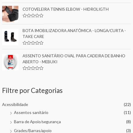
R
o
a
u
t
COTOVELEIRA TENNIS ELBOW - HIDROLIGTH
t
e
o
d
f
0
5
R
o
a
u
t
BOTA IMOBILIZADORA ANATÔMICA - LONGA/CURTA -
t
e
o
TAKE CARE
d
f
0
5
o
u
R
t
a
ASSENTO SANITÁRIO OVAL PARA CADEIRA DE BANHO
o
t
f
e
ABERTO - MEBUKI
5
d
0
o
R
u
a
t
t
o
e
f
Filtre por Categorias
d
5
0
o
u
Acessibilidade
(22)
t
o
Assentos sanitário
(11)
f
5
Barra de Apoio/segurança
(8)
Grades/Barras/apoio
(3)