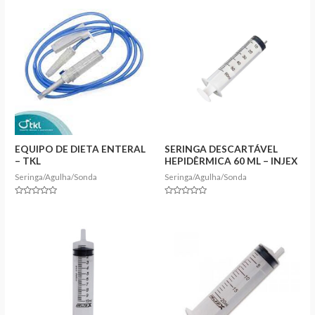
of
5
EQUIPO DE DIETA ENTERAL
SERINGA DESCARTÁVEL
– TKL
HEPIDÊRMICA 60 ML – INJEX
Seringa/Agulha/Sonda
Seringa/Agulha/Sonda
Rated
Rated
0
0
out
out
of
of
5
5