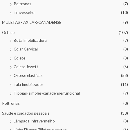
Poltronas
(7)
Travesseiro
(10)
MULETAS - AXILAR/CANADENSE
(9)
Ortese
(107)
Bota Imobilizadora
(7)
Colar Cervical
(8)
Colete
(8)
Colete Jewett
(6)
Ortese elásticas
(53)
Tala Imobilizador
(11)
Tipoias-simples/canadense/funcional
(7)
Poltronas
(0)
Saúde e cuidados pessoais
(30)
Lâmpada Infravermelho
(3)
Linha Fitness/Pilates e outros
(6)