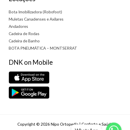
Bota Imobilizadora (Robofoot)
Muletas Canadenses e Axilares
Andadores
Cadeira de Rodas
Cadeira de Banho
BOTA PNEUMÁTICA – MONTSERRAT
DNK on Mobile
WhatsApp
WhatsApp
Copyright © 2026 Nipo Ortopedia | Conforto e Saúde