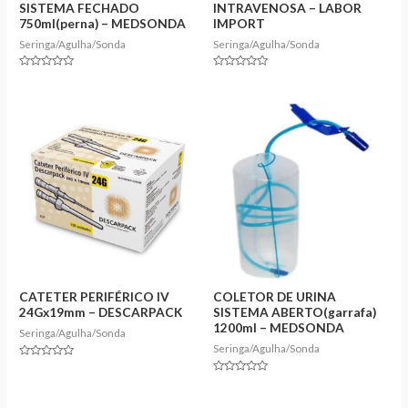
SISTEMA FECHADO
INTRAVENOSA – LABOR
750ml(perna) – MEDSONDA
IMPORT
Seringa/Agulha/Sonda
Seringa/Agulha/Sonda
Rated
Rated
0
0
out
out
of
of
5
5
CATETER PERIFÉRICO IV
COLETOR DE URINA
24Gx19mm – DESCARPACK
SISTEMA ABERTO(garrafa)
1200ml – MEDSONDA
Seringa/Agulha/Sonda
Seringa/Agulha/Sonda
Rated
0
Rated
out
0
of
out
5