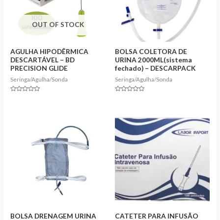
OUT OF STOCK
AGULHA HIPODÊRMICA
BOLSA COLETORA DE
DESCARTÁVEL – BD
URINA 2000ML(sistema
PRECISION GLIDE
fechado) – DESCARPACK
Seringa/Agulha/Sonda
Seringa/Agulha/Sonda
Rated
Rated
0
0
out
out
of
of
5
5
BOLSA DRENAGEM URINA
CATETER PARA INFUSÃO