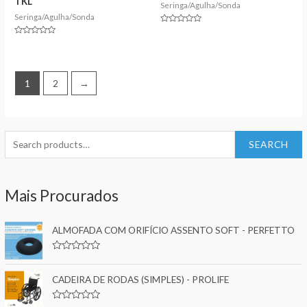
TKL
Seringa/Agulha/Sonda
Seringa/Agulha/Sonda
Rated
0
Rated
out
0
of
out
5
of
5
1
2
→
S
SEARCH
e
a
Mais Procurados
r
c
ALMOFADA COM ORIFÍCIO ASSENTO SOFT - PERFETTO
h
f
R
a
o
t
CADEIRA DE RODAS (SIMPLES) - PROLIFE
e
r
d
0
: