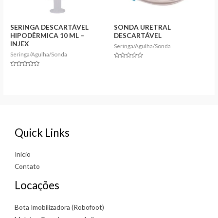
SERINGA DESCARTÁVEL
SONDA URETRAL
HIPODÊRMICA 10 ML –
DESCARTÁVEL
INJEX
Seringa/Agulha/Sonda
Seringa/Agulha/Sonda
Rated
0
Rated
out
0
of
out
5
of
5
Quick Links
Início
Contato
Locações
Bota Imobilizadora (Robofoot)