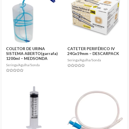
COLETOR DE URINA
CATETER PERIFÉRICO IV
SISTEMA ABERTO(garrafa)
24Gx19mm – DESCARPACK
1200ml – MEDSONDA
Seringa/Agulha/Sonda
Seringa/Agulha/Sonda
Rated
0
Rated
out
0
of
out
5
of
5