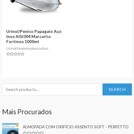
Urinol/Penico Papagaio Aço
Inox AISI304 Marcatto
Fortinox 1000ml
Urinol feminino/masculino
Rated
0
out
of
5
S
SEARCH
e
a
Mais Procurados
r
c
ALMOFADA COM ORIFÍCIO ASSENTO SOFT - PERFETTO
h