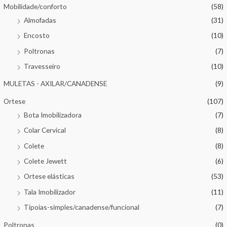
Mobilidade/conforto
(58)
Almofadas
(31)
Encosto
(10)
Poltronas
(7)
Travesseiro
(10)
MULETAS - AXILAR/CANADENSE
(9)
Ortese
(107)
Bota Imobilizadora
(7)
Colar Cervical
(8)
Colete
(8)
Colete Jewett
(6)
Ortese elásticas
(53)
Tala Imobilizador
(11)
Tipoias-simples/canadense/funcional
(7)
Poltronas
(0)