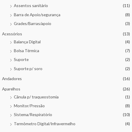
o
Assentos sanitário
(11)
f
5
Barra de Apoio/segurança
(8)
Grades/Barras/apoio
(3)
Acessórios
(13)
Balança Digital
(4)
Bolsa Térmica
(7)
Suporte
(2)
Suporte p/ soro
(2)
Andadores
(16)
Aparelhos
(26)
Cânula p/ traqueostomia
(1)
Monitor/Pressão
(8)
Sistema/Respiratório
(10)
Termômetro Digital/Infravermelho
(4)