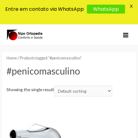
X
Entre em contato via WhatsApp
WhatsApp
MAI
MEN
Home
/ Products tagged “#penicomasculino”
#penicomasculino
Showing the single result