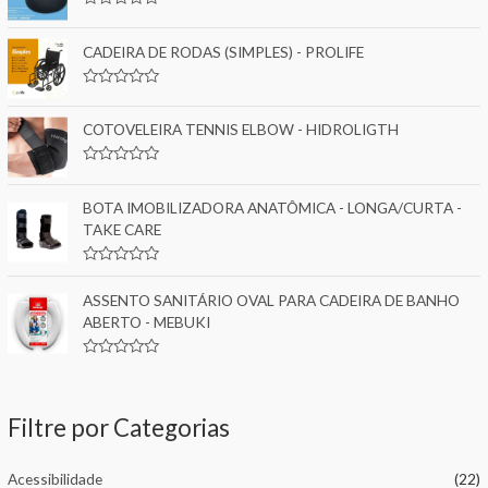
f
R
a
o
t
CADEIRA DE RODAS (SIMPLES) - PROLIFE
e
r
d
0
:
R
o
a
u
t
COTOVELEIRA TENNIS ELBOW - HIDROLIGTH
t
e
o
d
f
0
5
R
o
a
u
t
BOTA IMOBILIZADORA ANATÔMICA - LONGA/CURTA -
t
e
o
TAKE CARE
d
f
0
5
o
u
R
t
a
ASSENTO SANITÁRIO OVAL PARA CADEIRA DE BANHO
o
t
f
e
ABERTO - MEBUKI
5
d
0
o
R
u
a
t
t
o
e
f
Filtre por Categorias
d
5
0
o
u
Acessibilidade
(22)
t