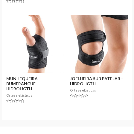
Rated
0
Rated
out
0
of
out
5
of
5
MUNHEQUEIRA
JOELHEIRA SUB PATELAR –
BUMERANGUE –
HIDROLIGTH
HIDROLIGTH
Ortese elásticas
Ortese elásticas
Rated
0
Rated
out
0
of
out
5
of
5