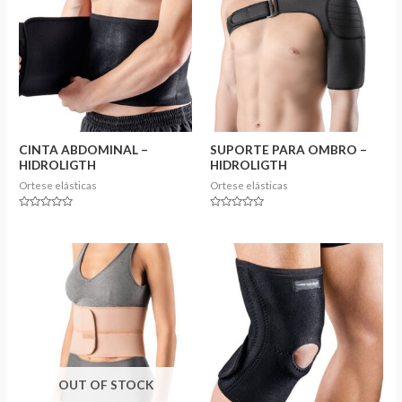
CINTA ABDOMINAL –
SUPORTE PARA OMBRO –
HIDROLIGTH
HIDROLIGTH
Ortese elásticas
Ortese elásticas
Rated
Rated
0
0
out
out
of
of
5
5
OUT OF STOCK