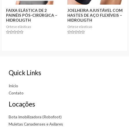
FAIXA ELÁSTICA DE 2
JOELHEIRA AJUSTÁVEL COM
PAINÉIS PÓS-CIRÚRGICA –
HASTES DE AÇO FLEXÍVEIS –
HIDROLIGTH
HIDROLIGTH
Ortese elásticas
Ortese elásticas
Rated
Rated
0
0
out
out
of
of
5
5
Quick Links
Início
Contato
Locações
Bota Imobilizadora (Robofoot)
Muletas Canadenses e Axilares