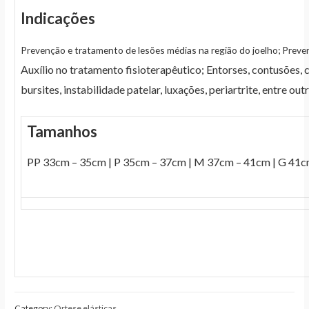
Indicações
Prevenção e tratamento de lesões médias na região do joelho; Preve
Auxílio no tratamento fisioterapêutico; Entorses, contusões, 
bursites, instabilidade patelar, luxações, periartrite, ent
Tamanhos
PP 33cm – 35cm | P 35cm – 37cm | M 37cm – 41cm | G 41
Category:
Ortese elásticas