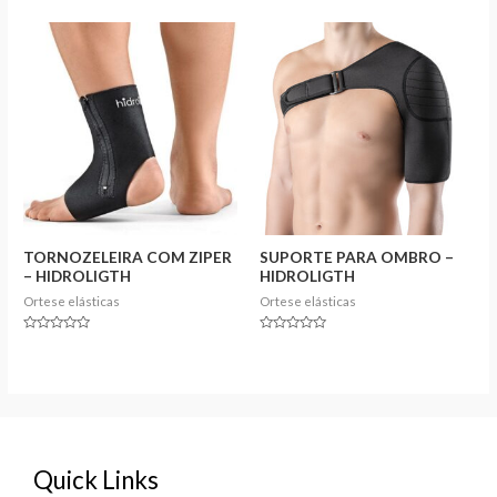
0
0
out
out
of
of
5
5
TORNOZELEIRA COM ZIPER
SUPORTE PARA OMBRO –
– HIDROLIGTH
HIDROLIGTH
Ortese elásticas
Ortese elásticas
Rated
Rated
0
0
out
out
of
of
5
5
Quick Links