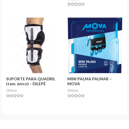
0
out
of
Rated
5
0
out
of
5
SUPORTE PARA QUADRIL
MINI PALMA PALMAR –
(tam. único) – DILEPÉ
MOVA
Ortese
Ortese
Rated
Rated
0
0
out
out
of
of
5
5