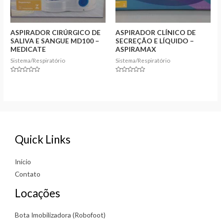
ASPIRADOR CIRÚRGICO DE
ASPIRADOR CLÍNICO DE
SALIVA E SANGUE MD100 –
SECREÇÃO E LÍQUIDO –
MEDICATE
ASPIRAMAX
Sistema/Respiratório
Sistema/Respiratório
Rated
Rated
0
0
out
out
of
of
5
5
Quick Links
Início
Contato
Locações
Bota Imobilizadora (Robofoot)