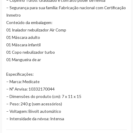
– Copinho Turbo: Graduado e com alto poder de névoa
– Segurança para sua família: Fabricação nacional com Certificação
Inmetro
Conteúdo da embalagem:
01 Inalador nebulizador Air Comp
01 Máscara adulto
01 Máscara infantil
01 Copo nebulizador turbo
01 Mangueira de ar
Especificações:
– Marca: Medicate
– Nº Anvisa: 10332170044
– Dimensões do produto (cm): 7 x 11 x 15
– Peso: 240 g (sem acessórios)
– Voltagem: Bivolt automático
– Intensidade da névoa: Intensa