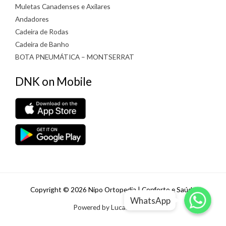
Muletas Canadenses e Axilares
Andadores
Cadeira de Rodas
Cadeira de Banho
BOTA PNEUMÁTICA – MONTSERRAT
DNK on Mobile
WhatsApp
WhatsApp
Copyright © 2026 Nipo Ortopedia | Conforto e Saúde
WhatsApp
WhatsApp
Powered by Lucas Padilha