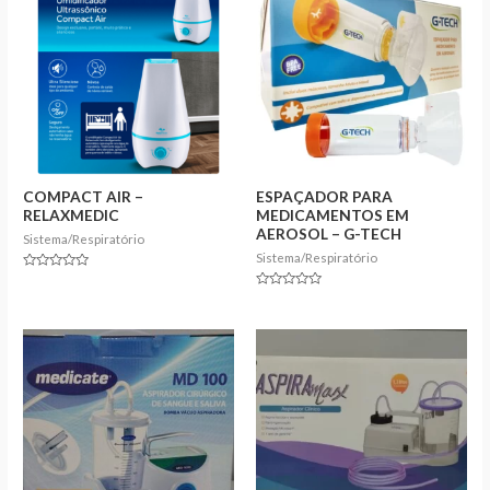
COMPACT AIR –
ESPAÇADOR PARA
RELAXMEDIC
MEDICAMENTOS EM
AEROSOL – G-TECH
Sistema/Respiratório
Sistema/Respiratório
Rated
0
Rated
out
0
of
out
5
of
5