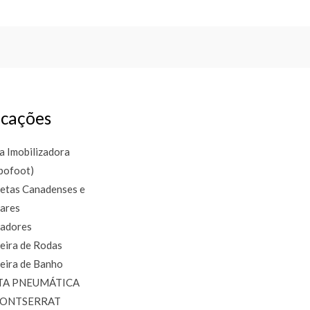
cações
a Imobilizadora
bofoot)
etas Canadenses e
lares
adores
eira de Rodas
eira de Banho
TA PNEUMÁTICA
MONTSERRAT