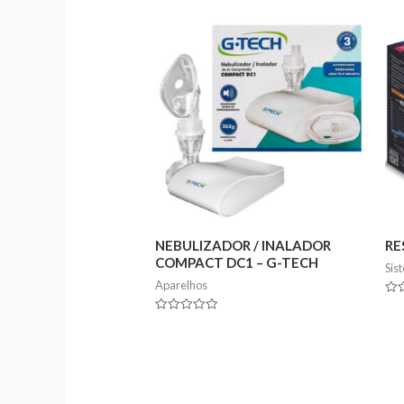
NEBULIZADOR / INALADOR
RE
COMPACT DC1 – G-TECH
Sis
Aparelhos
Rat
0
Rated
out
0
of
out
5
of
5