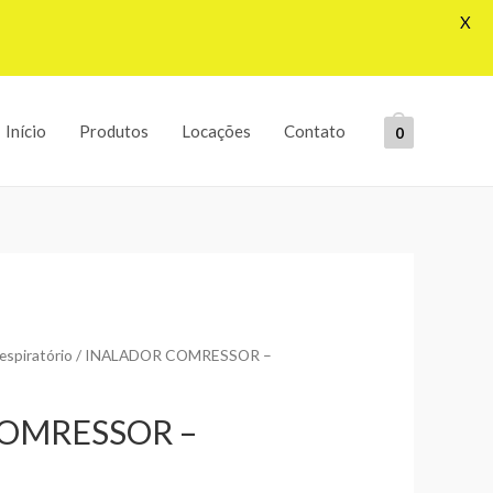
X
Início
Produtos
Locações
Contato
0
espiratório
/ INALADOR COMRESSOR –
OMRESSOR –