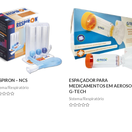
SPIRON – NCS
ESPAÇADOR PARA
MEDICAMENTOS EM AEROSOL
tema/Respiratório
G-TECH
Sistema/Respiratório
ed
Rated
0
out
of
5