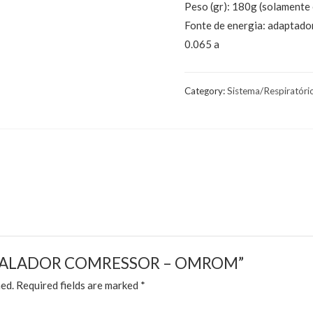
Peso (gr): 180g (solamente
Fonte de energia: adaptador
0.065 a
Category:
Sistema/Respiratóri
ew “INALADOR COMRESSOR – OMROM”
hed.
Required fields are marked
*