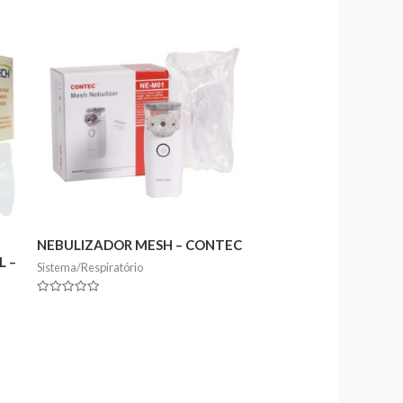
NEBULIZADOR MESH – CONTEC
 –
Sistema/Respiratório
Rated
0
out
of
5