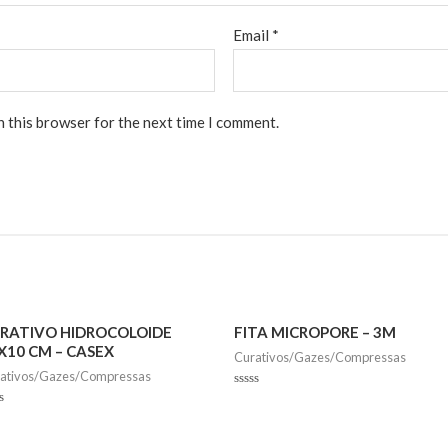
Email
*
n this browser for the next time I comment.
RATIVO HIDROCOLOIDE
FITA MICROPORE – 3M
X10 CM – CASEX
Curativos/Gazes/Compressas
ativos/Gazes/Compressas
Rated
0
ed
out
of
5