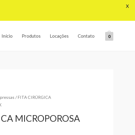
X
Início
Produtos
Locações
Contato
0
pressas
/ FITA CIRÚRGICA
X
GICA MICROPOROSA