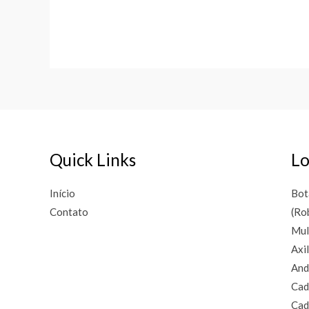
of
of
5
5
Quick Links
Lo
Início
Bot
Contato
(Ro
Mul
Axi
And
Cad
Cad