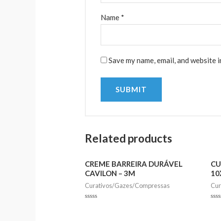
Name
*
Save my name, email, and website i
Related products
CREME BARREIRA DURÁVEL
CU
CAVILON – 3M
10
Curativos/Gazes/Compressas
Cur
Rated
Rat
0
0
out
out