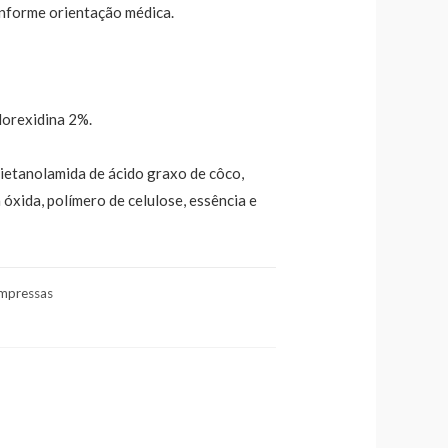
onforme orientação médica.
lorexidina 2%.
 dietanolamida de ácido graxo de côco,
a óxida, polímero de celulose, essência e
mpressas