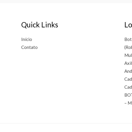
Quick Links
Lo
Início
Bot
Contato
(Ro
Mul
Axi
And
Cad
Cad
BO
– 