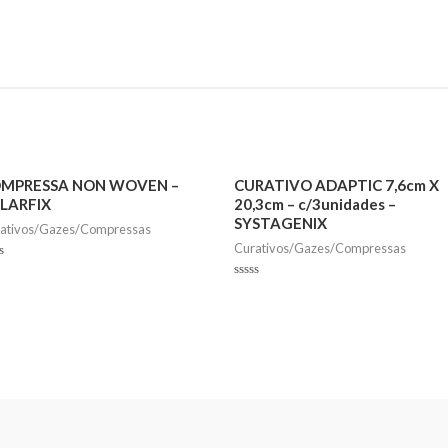
MPRESSA NON WOVEN –
CURATIVO ADAPTIC 7,6cm X
LARFIX
20,3cm – c/3unidades –
SYSTAGENIX
ativos/Gazes/Compressas
Curativos/Gazes/Compressas
ed
Rated
0
out
of
5