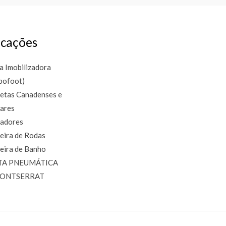
cações
a Imobilizadora
bofoot)
etas Canadenses e
lares
adores
eira de Rodas
eira de Banho
TA PNEUMÁTICA
MONTSERRAT