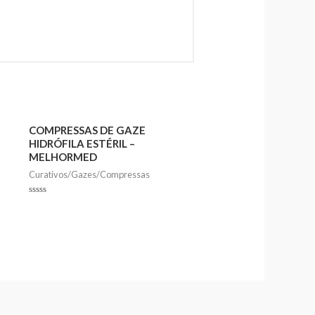
COMPRESSAS DE GAZE
HIDRÓFILA ESTÉRIL –
MELHORMED
Curativos/Gazes/Compressas
Rated
0
out
of
5