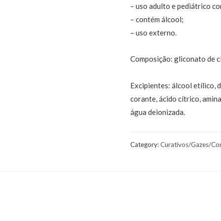
– uso adulto e pediátrico c
– contém álcool;
– uso externo.
Composição: gliconato de c
Excipientes: álcool etílico,
corante, ácido cítrico, amin
água deionizada.
Category:
Curativos/Gazes/Co