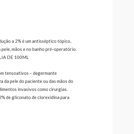
lução a 2% é um antisséptico tópico,
a pele, mãos e no banho pré-operatório.
IA DE 100ML
om tensoativos – degermante
eza da pele do paciente ou das mãos do
dimentos invasivos como cirurgias.
2% de gliconato de clorexidina para