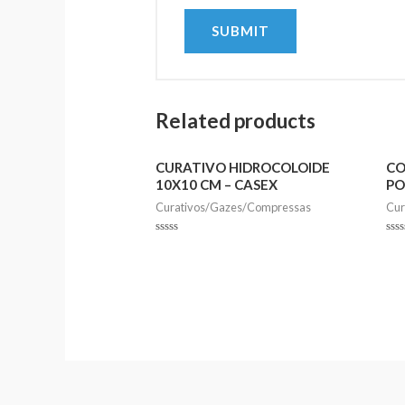
Related products
CURATIVO HIDROCOLOIDE
CO
10X10 CM – CASEX
PO
Curativos/Gazes/Compressas
Cur
Rated
Rat
0
0
out
out
of
of
5
5