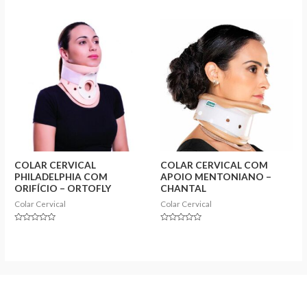
0
0
out
out
of
of
5
5
COLAR CERVICAL
COLAR CERVICAL COM
PHILADELPHIA COM
APOIO MENTONIANO –
ORIFÍCIO – ORTOFLY
CHANTAL
Colar Cervical
Colar Cervical
Rated
Rated
0
0
out
out
of
of
5
5