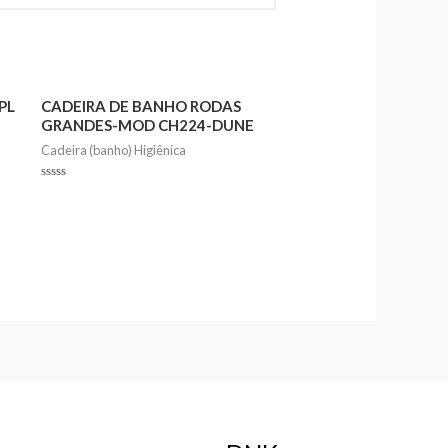
PL
CADEIRA DE BANHO RODAS
GRANDES-MOD CH224-DUNE
Cadeira (banho) Higiênica
Rated
0
out
of
5