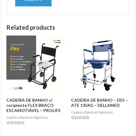
Related products
CADEIRA DE BANHO c/
CADEIRA DE BANHO – D55 –
recipiente FLEX BRAÇO
ATE 135KG – DELLAMED
ESCAMOTIÁVEL – PROLIFE
Cadeira (banho) Higiênica
Cadeira (banho) Higiênica
Rated
0
Rated
out
0
of
out