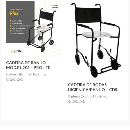
5
of
5
CADEIRA DE BANHO –
MOD.PL 202 – PROLIFE
Cadeira (banho) Higiênica
CADEIRA DE RODAS
Rated
0
HIGIENICA/BANHO – CDS
out
of
Cadeira (banho) Higiênica
5
Rated
0
out
of
5