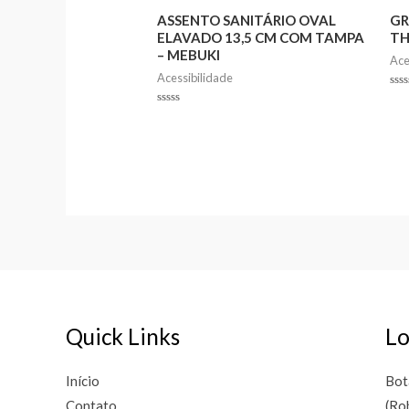
ASSENTO SANITÁRIO OVAL
GR
ELAVADO 13,5 CM COM TAMPA
TH
– MEBUKI
Ace
Acessibilidade
Rat
0
Rated
out
0
of
out
5
of
5
Quick Links
Lo
Início
Bot
Contato
(Ro