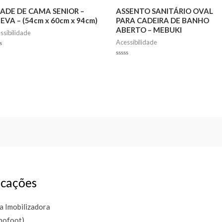
ADE DE CAMA SENIOR –
ASSENTO SANITÁRIO OVAL
EVA – (54cm x 60cm x 94cm)
PARA CADEIRA DE BANHO
ABERTO – MEBUKI
ssibilidade
Acessibilidade
ed
Rated
0
out
of
5
cações
a Imobilizadora
bofoot)