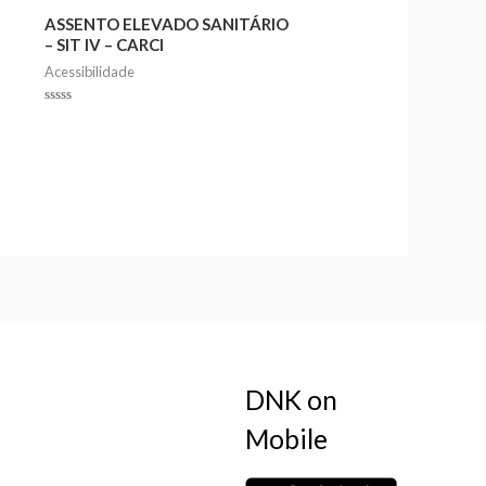
ASSENTO ELEVADO SANITÁRIO
– SIT IV – CARCI
Acessibilidade
Rated
0
out
of
5
DNK on
Mobile