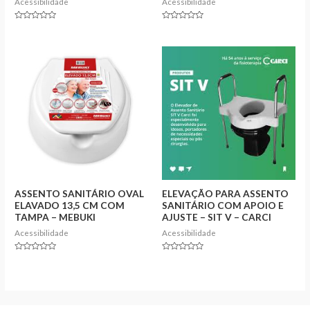
Acessibilidade
Acessibilidade
Rated
Rated
0
0
out
out
of
of
5
5
ASSENTO SANITÁRIO OVAL
ELEVAÇÃO PARA ASSENTO
ELAVADO 13,5 CM COM
SANITÁRIO COM APOIO E
TAMPA – MEBUKI
AJUSTE – SIT V – CARCI
Acessibilidade
Acessibilidade
Rated
Rated
0
0
out
out
of
of
5
5