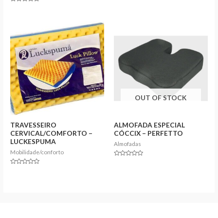
0
Rated
out
0
of
out
5
of
5
OUT OF STOCK
TRAVESSEIRO
ALMOFADA ESPECIAL
CERVICAL/COMFORTO –
CÓCCIX – PERFETTO
LUCKESPUMA
Almofadas
Mobilidade/conforto
Rated
0
Rated
out
0
of
out
5
of
5