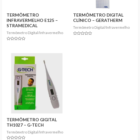
TERMÔMETRO
TERMÔMETRO DIGITAL
INFRAVERMELHO E125 –
CLÍNICO – GERATHERM
STRAMEDICAL
Termômetro Digital/Infravermelho
Termômetro Digital/Infravermelho
Rated
0
Rated
out
0
of
out
5
of
5
TERMÔMETRO GIGITAL
TH1027 – G-TECH
Termômetro Digital/Infravermelho