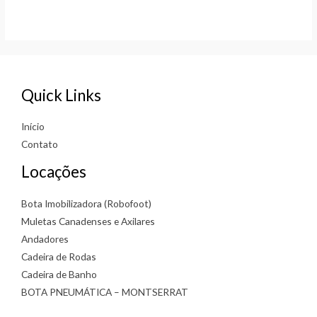
Rated
0
out
of
5
Quick Links
Início
Contato
Locações
Bota Imobilizadora (Robofoot)
Muletas Canadenses e Axilares
Andadores
Cadeira de Rodas
Cadeira de Banho
BOTA PNEUMÁTICA – MONTSERRAT