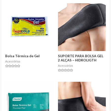
Bolsa Térmica de Gel
SUPORTE PARA BOLSA GEL
2 ALÇAS – HIDROLIGTH
Acessórios
Acessórios
Rated
0
Rated
out
0
of
out
5
of
5