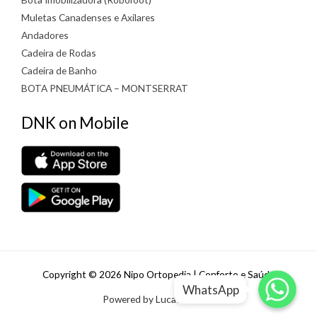
Muletas Canadenses e Axilares
Andadores
Cadeira de Rodas
Cadeira de Banho
BOTA PNEUMÁTICA – MONTSERRAT
DNK on Mobile
WhatsApp
WhatsApp
Copyright © 2026 Nipo Ortopedia | Conforto e Saúde
WhatsApp
WhatsApp
Powered by Lucas Padilha