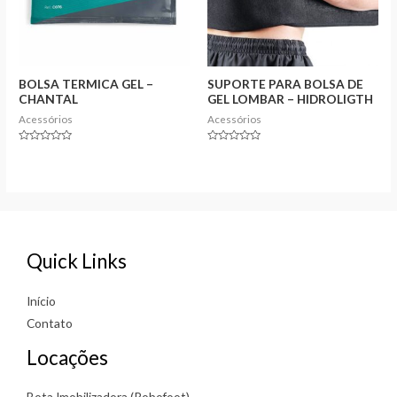
BOLSA TERMICA GEL –
SUPORTE PARA BOLSA DE
CHANTAL
GEL LOMBAR – HIDROLIGTH
Acessórios
Acessórios
Rated
Rated
0
0
out
out
of
of
5
5
Quick Links
Início
Contato
Locações
Bota Imobilizadora (Robofoot)