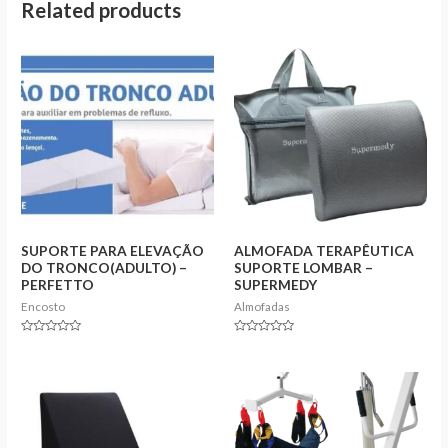
Related products
SUPORTE PARA ELEVAÇÃO
ALMOFADA TERAPÊUTICA
DO TRONCO(ADULTO) –
SUPORTE LOMBAR –
PERFETTO
SUPERMEDY
Encosto
Almofadas
Rated
Rated
0
0
out
out
of
of
5
5