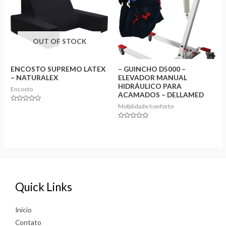
OUT OF STOCK
ENCOSTO SUPREMO LATEX
– GUINCHO D5000 –
– NATURALEX
ELEVADOR MANUAL
HIDRÁULICO PARA
Encosto
ACAMADOS – DELLAMED
Mobilidade/conforto
Rated
0
out
of
Rated
5
0
out
of
5
Quick Links
Início
Contato