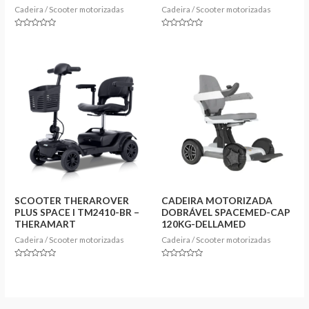
Cadeira / Scooter motorizadas
Cadeira / Scooter motorizadas
Rated
Rated
0
0
out
out
of
of
5
5
SCOOTER THERAROVER
CADEIRA MOTORIZADA
PLUS SPACE I TM2410-BR –
DOBRÁVEL SPACEMED-CAP
THERAMART
120KG-DELLAMED
Cadeira / Scooter motorizadas
Cadeira / Scooter motorizadas
Rated
Rated
0
0
out
out
of
of
5
5