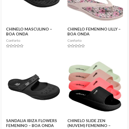
CHINELO MASCULINO –
CHINELO FEMENINO LILLY –
BOA ONDA
BOA ONDA
Conforto
Conforto
Rated
Rated
0
0
out
out
of
of
5
5
SANDALIA IBIZA FLOWERS
CHINELO SLIDE ZEN
FEMENINO – BOA ONDA
(NUVEM) FEMENINO –