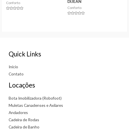
DIJEAN
Conforto
Conforto
Rated
0
Rated
out
0
of
out
5
of
5
Quick Links
Início
Contato
Locações
Bota Imobilizadora (Robofoot)
Muletas Canadenses e Axilares
Andadores
Cadeira de Rodas
Cadeira de Banho