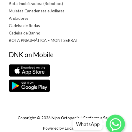
Bota Imobilizadora (Robofoot)
Muletas Canadenses e Axilares
Andadores
Cadeira de Rodas
Cadeira de Banho
BOTA PNEUMÁTICA – MONTSERRAT
DNK on Mobile
WhatsApp
WhatsApp
Copyright © 2026 Nipo Ortopedia | Conforto e Saúde
WhatsApp
WhatsApp
Powered by Lucas Padilha