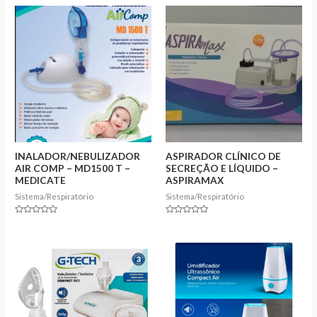
INALADOR/NEBULIZADOR
ASPIRADOR CLÍNICO DE
AIR COMP – MD1500 T –
SECREÇÃO E LÍQUIDO –
MEDICATE
ASPIRAMAX
Sistema/Respiratório
Sistema/Respiratório
Rated
Rated
0
0
out
out
of
of
5
5