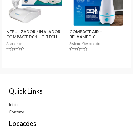
NEBULIZADOR / INALADOR
COMPACT AIR –
COMPACT DC1 – G-TECH
RELAXMEDIC
Aparelhos
Sistema/Respiratório
Rated
Rated
0
0
out
out
of
of
5
5
Quick Links
Início
Contato
Locações