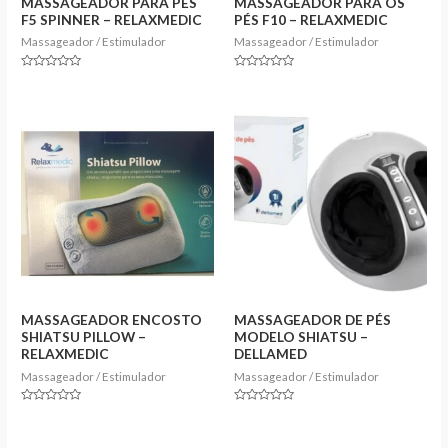
MASSAGEADOR PARA PÉS
MASSAGEADOR PARA OS
F5 SPINNER – RELAXMEDIC
PÉS F10 – RELAXMEDIC
Massageador / Estimulador
Massageador / Estimulador
Rated
Rated
0
0
out
out
of
of
5
5
MASSAGEADOR ENCOSTO
MASSAGEADOR DE PÉS
SHIATSU PILLOW –
MODELO SHIATSU –
RELAXMEDIC
DELLAMED
Massageador / Estimulador
Massageador / Estimulador
Rated
Rated
0
0
out
out
of
of