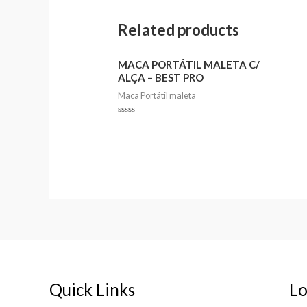
Related products
MACA PORTÁTIL MALETA C/
ALÇA – BEST PRO
Maca Portátil maleta
Rated
0
out
of
5
Quick Links
Lo