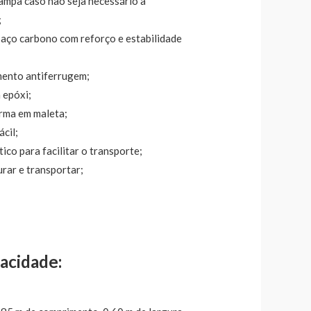
tampa caso não seja necessário a
;
 aço carbono com reforço e estabilidade
mento antiferrugem;
 epóxi;
rma em maleta;
cil;
tico para facilitar o transporte;
urar e transportar;
acidade: