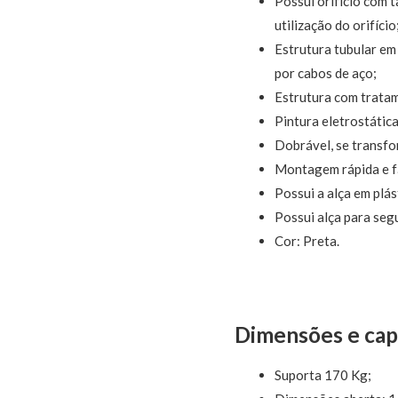
Possui orifício com 
utilização do orifício
Estrutura tubular em
por cabos de aço;
Estrutura com trata
Pintura eletrostática
Dobrável, se transfo
Montagem rápida e fá
Possui a alça em plás
Possui alça para seg
Cor: Preta.
Dimensões e cap
Suporta 170 Kg;