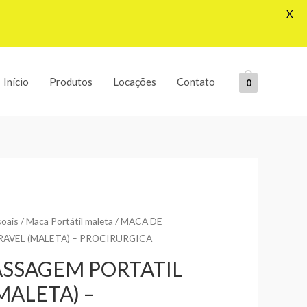
X
Início
Produtos
Locações
Contato
0
soais
/
Maca Portátil maleta
/ MACA DE
AVEL (MALETA) – PROCIRURGICA
SSAGEM PORTATIL
MALETA) –