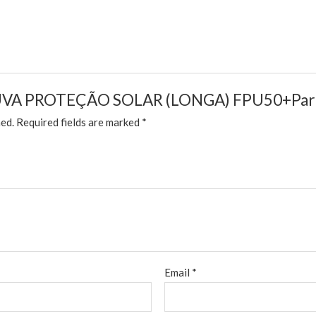
w “LUVA PROTEÇÃO SOLAR (LONGA) FPU50+Pa
hed.
Required fields are marked
*
Email
*