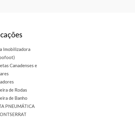
cações
a Imobilizadora
bofoot)
etas Canadenses e
lares
adores
eira de Rodas
eira de Banho
TA PNEUMÁTICA
MONTSERRAT