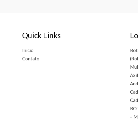
Quick Links
Lo
Início
Bot
Contato
(Ro
Mul
Axi
And
Cad
Cad
BO
– 