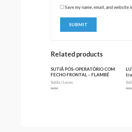
Save my name, email, and website i
Related products
SUTIÃ PÓS-OPERATÓRIO COM
LU
FECHO FRONTAL – FLAMBÉ
(c
Sutiãs / Luvas
Sut
Rated
Rat
0
0
out
out
of
of
5
5