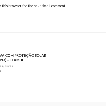
n this browser for the next time I comment.
VA COM PROTEÇÃO SOLAR
urta) – FLAMBÉ
iãs / Luvas
ed