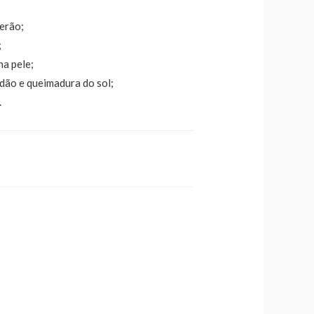
erão;
;
na pele;
dão e queimadura do sol;
.