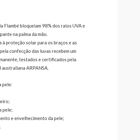
 da Flambé bloqueiam 98% dos raios UVA e
apante na palma da mão.
a à proteção solar para os braços e as
 pela confecção das luvas recebem um
manente, testados e certificados pela
l australiana ARPANSA.
a pele:
eiro;
 pele;
nto e envelhecimento da pele;
.