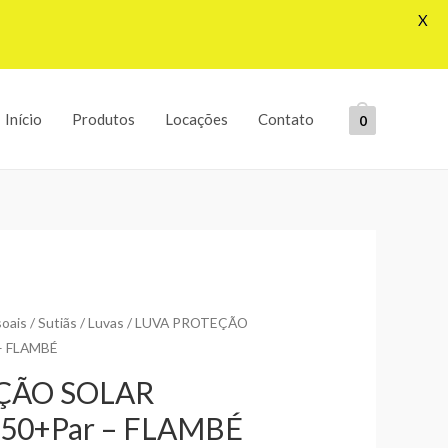
X
Início
Produtos
Locações
Contato
0
soais
/
Sutiãs / Luvas
/ LUVA PROTEÇÃO
– FLAMBÉ
ÇÃO SOLAR
50+Par – FLAMBÉ