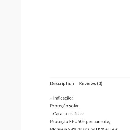
Description
Reviews (0)
– Indicação:
Proteção solar.
– Características:
Proteção FPU50+ permanente;
Bloqueia 98% dos raios UVA e UVB;