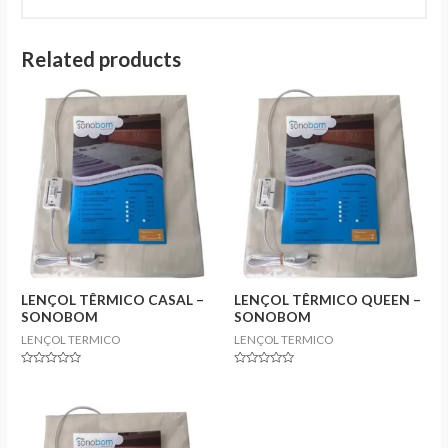
Related products
LENÇOL TÊRMICO CASAL –
LENÇOL TÊRMICO QUEEN –
SONOBOM
SONOBOM
LENÇOL TERMICO
LENÇOL TERMICO
Rated
Rated
0
0
out
out
of
of
5
5