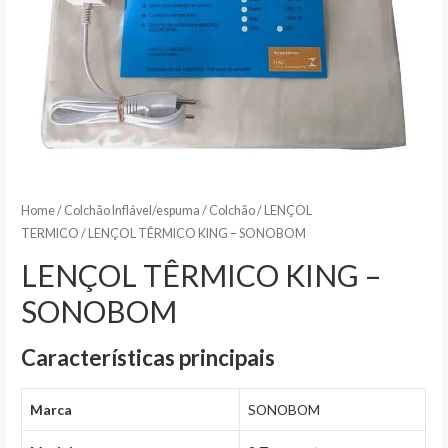
Home
/
Colchão Inflável/espuma
/
Colchão
/
LENÇOL
TERMICO
/ LENÇOL TÊRMICO KING – SONOBOM
LENÇOL TÊRMICO KING –
SONOBOM
Características principais
Marca
SONOBOM