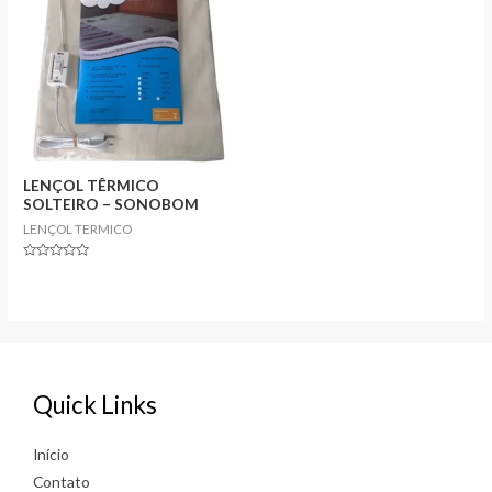
LENÇOL TÊRMICO
SOLTEIRO – SONOBOM
LENÇOL TERMICO
Rated
0
out
of
5
Quick Links
Início
Contato