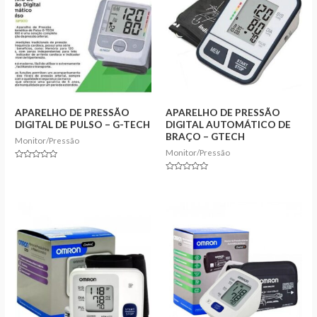
APARELHO DE PRESSÃO
APARELHO DE PRESSÃO
DIGITAL DE PULSO – G-TECH
DIGITAL AUTOMÁTICO DE
BRAÇO – GTECH
Monitor/Pressão
Monitor/Pressão
Rated
0
Rated
out
0
of
out
5
of
5