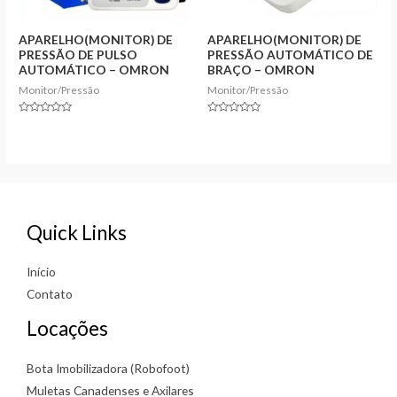
APARELHO(MONITOR) DE
APARELHO(MONITOR) DE
PRESSÃO DE PULSO
PRESSÃO AUTOMÁTICO DE
AUTOMÁTICO – OMRON
BRAÇO – OMRON
Monitor/Pressão
Monitor/Pressão
Rated
Rated
0
0
out
out
of
of
5
5
Quick Links
Início
Contato
Locações
Bota Imobilizadora (Robofoot)
Muletas Canadenses e Axilares