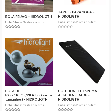
TAPETE PARA YOGA –
HIDROLIGTH
BOLA FEIJÃO – HIDROLIGTH
Linha Fitness/Pilates e outros
Linha Fitness/Pilates e outros
Rated
Rated
0
0
out
out
of
of
5
5
BOLA DE
COLCHONETE ESPUMA
EXERCICIOS/PILATES (varios
ALTA DENSIDADE –
tamanhos) – HIDROLIGTH
HIDROLIGTH
Linha Fitness/Pilates e outros
Linha Fitness/Pilates e outros