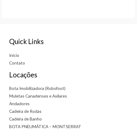
Rated
Rated
0
0
out
out
of
of
5
5
Quick Links
Início
Contato
Locações
Bota Imobilizadora (Robofoot)
Muletas Canadenses e Axilares
Andadores
Cadeira de Rodas
Cadeira de Banho
BOTA PNEUMÁTICA – MONTSERRAT