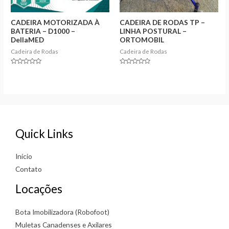
CADEIRA MOTORIZADA À
CADEIRA DE RODAS TP –
BATERIA – D1000 –
LINHA POSTURAL –
DellaMED
ORTOMOBIL
Cadeira de Rodas
Cadeira de Rodas
Rated
Rated
0
0
out
out
of
of
5
5
Quick Links
Início
Contato
Locações
Bota Imobilizadora (Robofoot)
Muletas Canadenses e Axilares