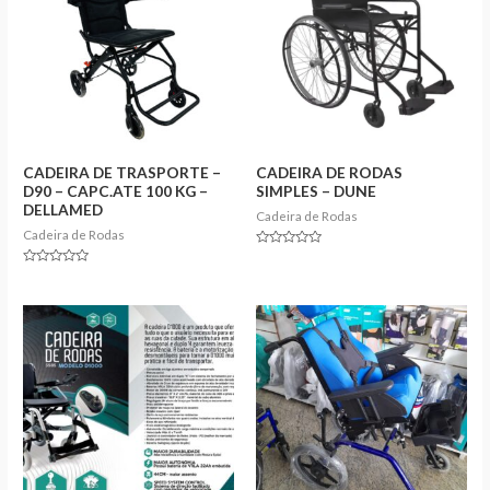
CADEIRA DE TRASPORTE –
CADEIRA DE RODAS
D90 – CAPC.ATE 100 KG –
SIMPLES – DUNE
DELLAMED
Cadeira de Rodas
Cadeira de Rodas
Rated
0
Rated
out
0
of
out
5
of
5