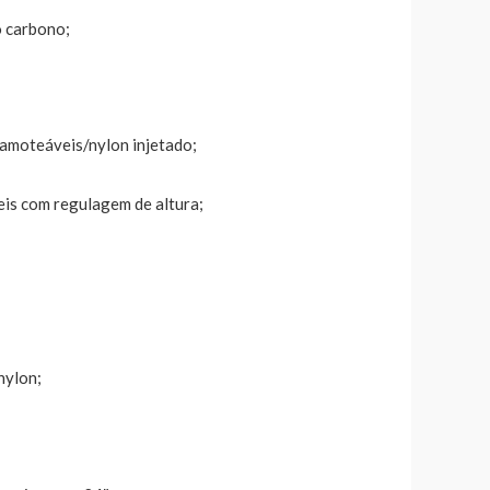
o carbono;
amoteáveis/nylon injetado;
eis com regulagem de altura;
nylon;