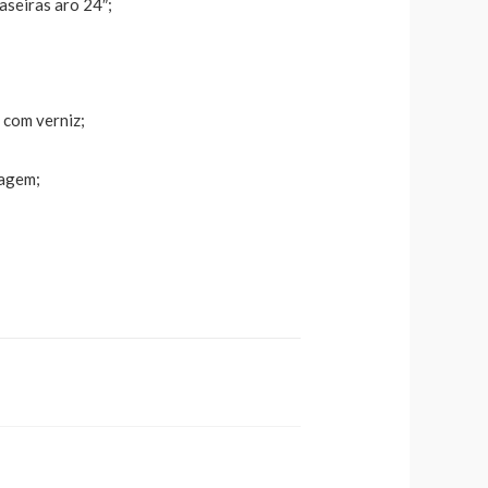
raseiras aro 24″;
 com verniz;
lagem;