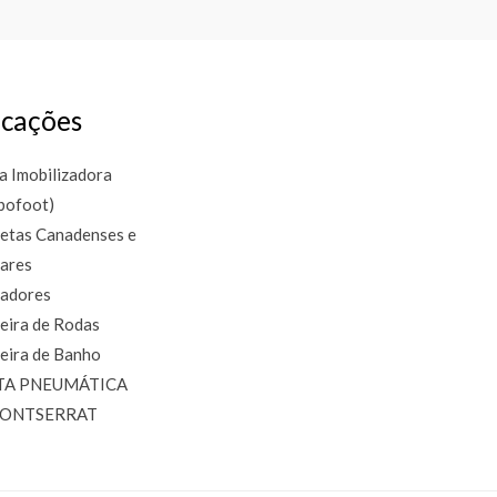
cações
a Imobilizadora
bofoot)
etas Canadenses e
lares
adores
eira de Rodas
eira de Banho
TA PNEUMÁTICA
MONTSERRAT