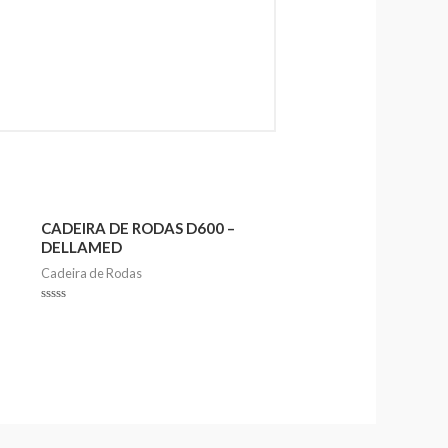
CADEIRA DE RODAS D600 –
DELLAMED
Cadeira de Rodas
Rated
0
out
of
5