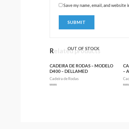
Save my name, email, and website i
OUT OF STOCK
Related products
CADEIRA DE RODAS – MODELO
CA
D400 – DELLAMED
– 
Cadeira de Rodas
Cad
Rated
Rat
0
0
out
out
of
of
5
5