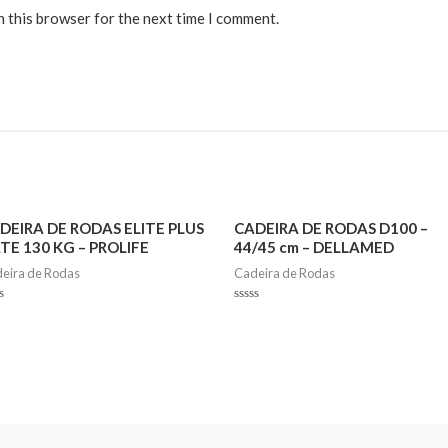
n this browser for the next time I comment.
DEIRA DE RODAS ELITE PLUS
CADEIRA DE RODAS D100 –
ATE 130 KG – PROLIFE
44/45 cm – DELLAMED
eira de Rodas
Cadeira de Rodas
ed
Rated
0
out
of
5