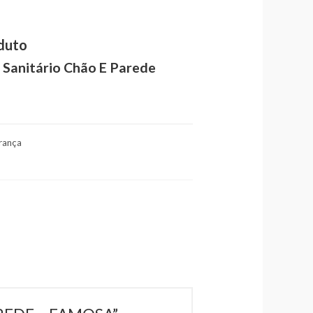
duto
 Sanitário Chão E Parede
rança