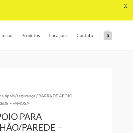
X
Início
Produtos
Locações
Contato
0
 de Apoio/segurança
/ BARRA DE APOIO
REDE – FAMOSA
POIO PARA
CHÃO/PAREDE –