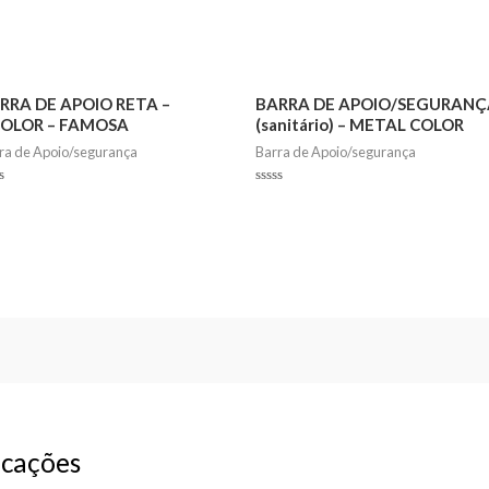
RRA DE APOIO RETA –
BARRA DE APOIO/SEGURANÇ
OLOR – FAMOSA
(sanitário) – METAL COLOR
ra de Apoio/segurança
Barra de Apoio/segurança
ed
Rated
0
out
of
5
cações