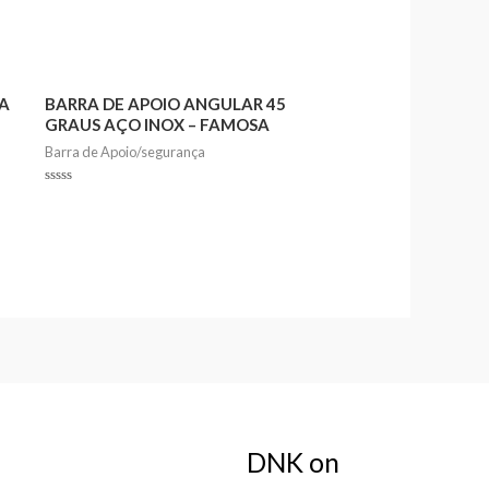
A
BARRA DE APOIO ANGULAR 45
GRAUS AÇO INOX – FAMOSA
Barra de Apoio/segurança
Rated
0
out
of
5
DNK on