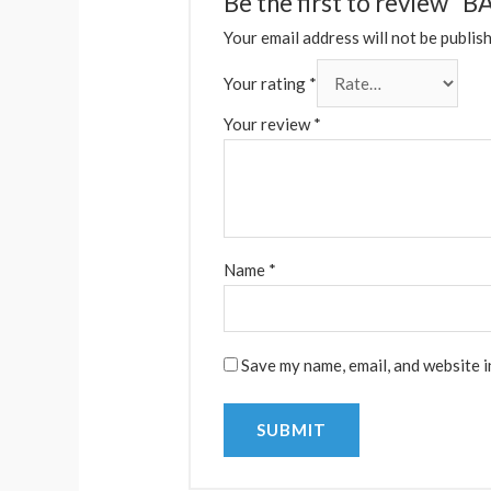
Be the first to revie
Your email address will not be publis
Your rating
*
Your review
*
Name
*
Save my name, email, and website i