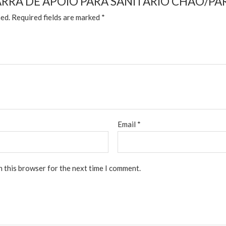
w “BARRA DE APOIO PARA SANITÁRIO CHÃO/P
hed.
Required fields are marked
*
Email
*
n this browser for the next time I comment.