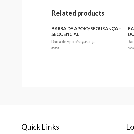
Related products
BARRA DE APOIO/SEGURANÇA –
BA
SEQUENCIAL
DC
Barra de Apoio/segurança
Bar
Rated
Rat
0
0
out
out
of
of
5
5
Quick Links
Lo