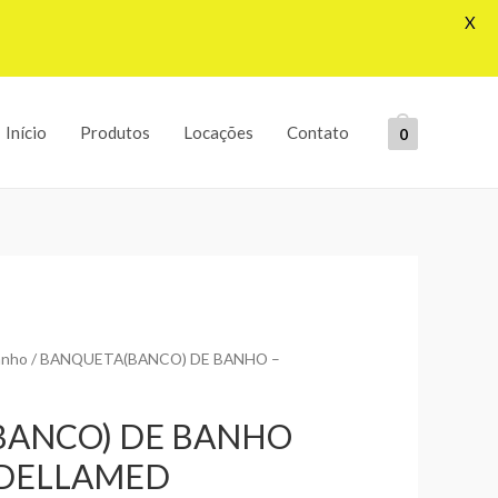
X
Início
Produtos
Locações
Contato
0
anho
/ BANQUETA(BANCO) DE BANHO –
BANCO) DE BANHO
– DELLAMED