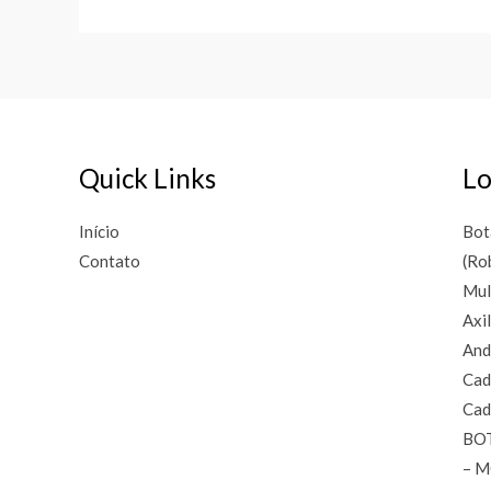
Quick Links
Lo
Início
Bot
Contato
(Ro
Mul
Axi
And
Cad
Cad
BO
– 