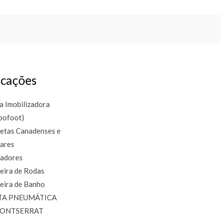
cações
a Imobilizadora
bofoot)
etas Canadenses e
lares
adores
eira de Rodas
eira de Banho
TA PNEUMÁTICA
MONTSERRAT