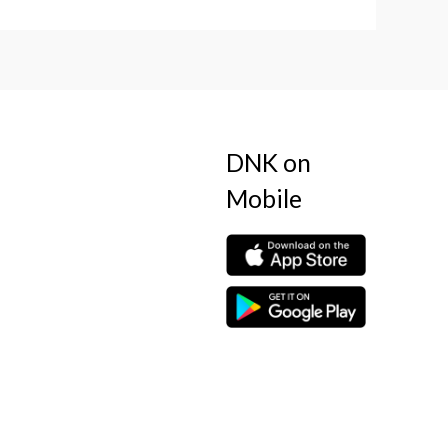
DNK on
Mobile