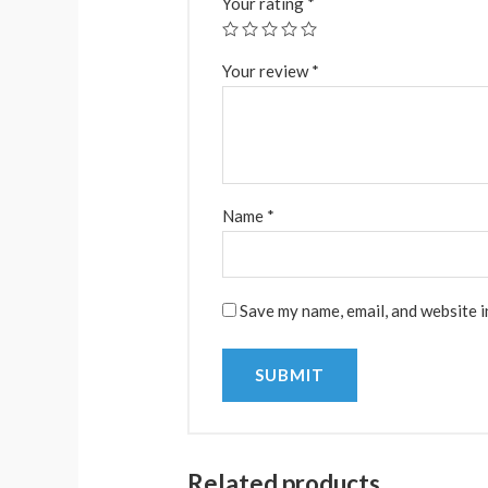
Your rating
*
Your review
*
Name
*
Save my name, email, and website i
Related products