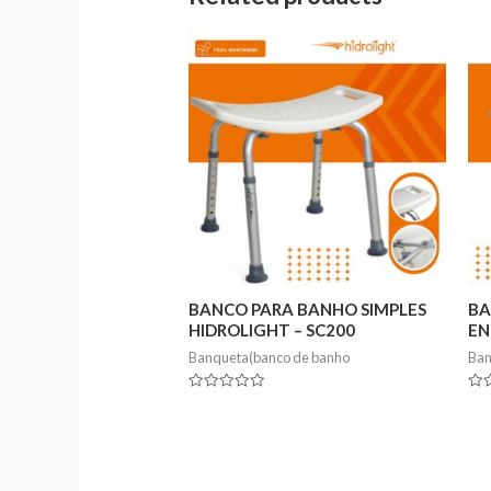
BANCO PARA BANHO SIMPLES
BA
HIDROLIGHT – SC200
EN
Banqueta(banco de banho
Ban
Rated
Rat
0
0
out
out
of
of
5
5