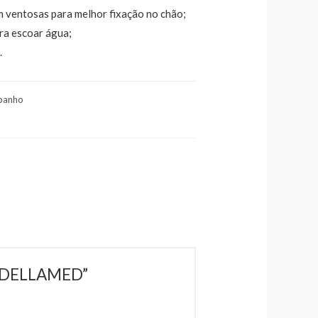
m ventosas para melhor fixação no chão;
ra escoar água;
.
banho
– DELLAMED”