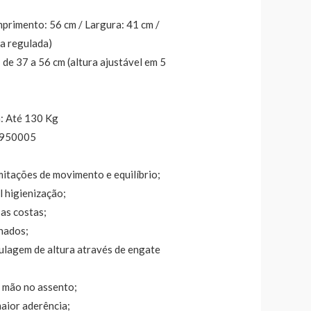
rimento: 56 cm / Largura: 41 cm /
ra regulada)
 de 37 a 56 cm (altura ajustável em 5
: Até 130 Kg
95950005
imitações de movimento e equilíbrio;
l higienização;
as costas;
hados;
gulagem de altura através de engate
e mão no assento;
aior aderência;