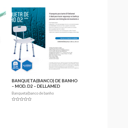
BANQUETA(BANCO) DE BANHO
– MOD. D2 – DELLAMED
Banqueta(banco de banho
Rated
0
out
of
5