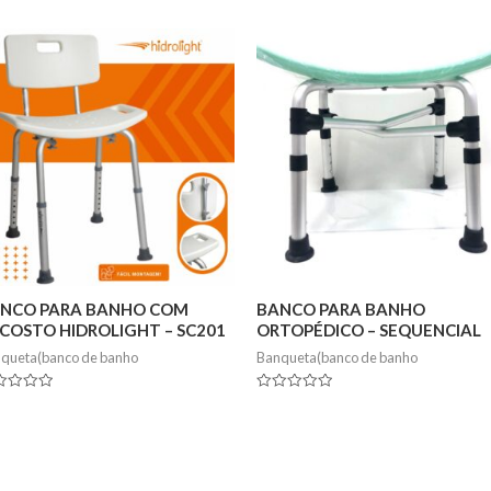
NCO PARA BANHO COM
BANCO PARA BANHO
COSTO HIDROLIGHT – SC201
ORTOPÉDICO – SEQUENCIAL
queta(banco de banho
Banqueta(banco de banho
ed
Rated
0
out
of
5