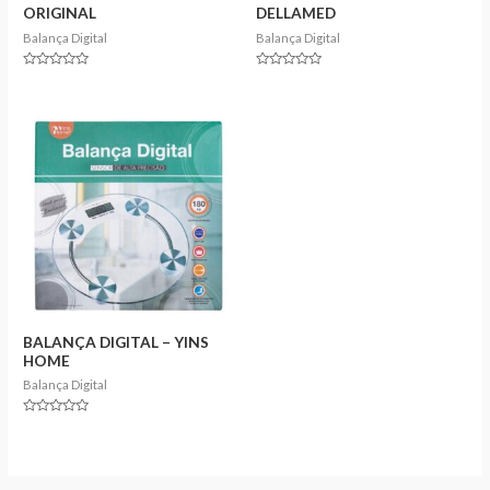
ORIGINAL
DELLAMED
Balança Digital
Balança Digital
Rated
Rated
0
0
out
out
of
of
5
5
BALANÇA DIGITAL – YINS
HOME
Balança Digital
Rated
0
out
of
5