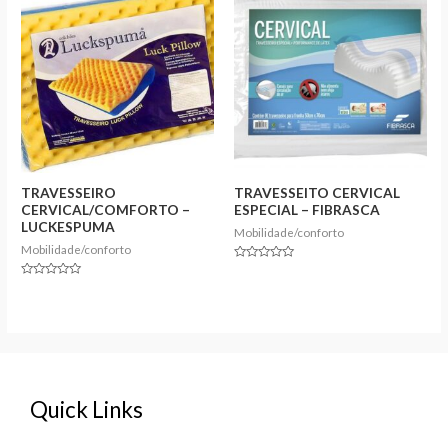
TRAVESSEIRO
TRAVESSEITO CERVICAL
CERVICAL/COMFORTO –
ESPECIAL – FIBRASCA
LUCKESPUMA
Mobilidade/conforto
Mobilidade/conforto
Rated
0
Rated
out
0
of
out
5
of
5
Quick Links