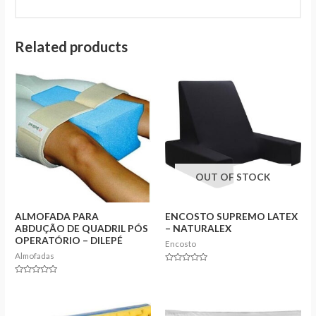
Related products
OUT OF STOCK
ALMOFADA PARA
ENCOSTO SUPREMO LATEX
ABDUÇÃO DE QUADRIL PÓS
– NATURALEX
OPERATÓRIO – DILEPÉ
Encosto
Almofadas
Rated
0
Rated
out
0
of
out
5
of
5