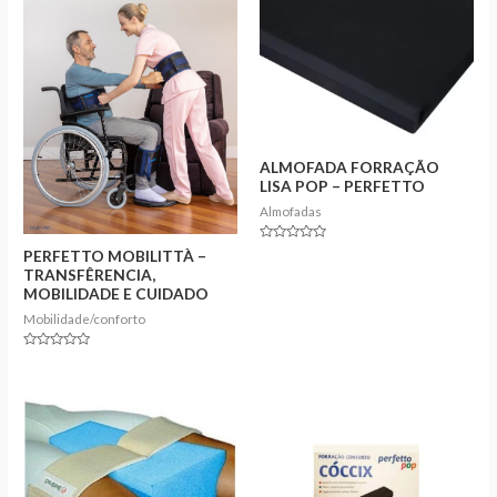
ALMOFADA FORRAÇÃO
LISA POP – PERFETTO
Almofadas
Rated
PERFETTO MOBILITTÀ –
0
TRANSFÊRENCIA,
out
of
MOBILIDADE E CUIDADO
5
Mobilidade/conforto
Rated
0
out
of
5