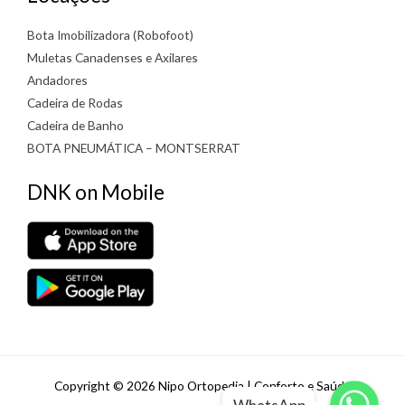
Bota Imobilizadora (Robofoot)
Muletas Canadenses e Axilares
Andadores
Cadeira de Rodas
Cadeira de Banho
BOTA PNEUMÁTICA – MONTSERRAT
DNK on Mobile
WhatsApp
WhatsApp
Copyright © 2026 Nipo Ortopedia | Conforto e Saúde