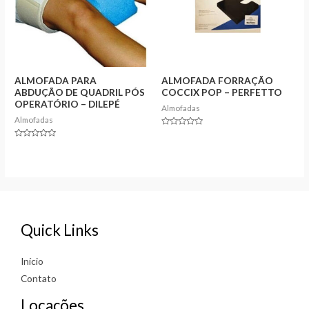
ALMOFADA PARA
ALMOFADA FORRAÇÃO
ABDUÇÃO DE QUADRIL PÓS
COCCIX POP – PERFETTO
OPERATÓRIO – DILEPÉ
Almofadas
Almofadas
Rated
0
Rated
out
0
of
out
5
of
5
Quick Links
Início
Contato
Locações