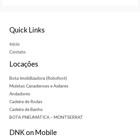
of
of
5
5
Quick Links
Início
Contato
Locações
Bota Imobilizadora (Robofoot)
Muletas Canadenses e Axilares
Andadores
Cadeira de Rodas
Cadeira de Banho
BOTA PNEUMÁTICA – MONTSERRAT
DNK on Mobile