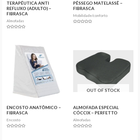
TERAPÊUTICA ANTI
PÊSSEGO MATELASSÊ –
REFLUXO (ADULTO) –
FIBRASCA
FIBRASCA
Mobilidade/conforto
Almofadas
Rated
0
Rated
out
0
of
out
5
of
5
OUT OF STOCK
ENCOSTO ANATÔMICO –
ALMOFADA ESPECIAL
FIBRASCA
CÓCCIX – PERFETTO
Encosto
Almofadas
Rated
Rated
0
0
out
out